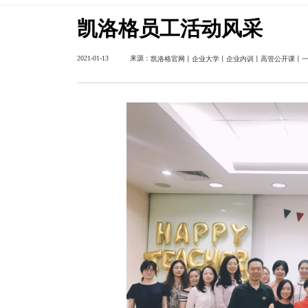
首页
关于我们
员工风采
>
>
凯洛格员工活
来源：
2021-01-13
凯洛格官网丨企业大