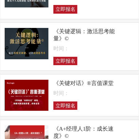
立即报名
《关键逻辑：激活思考能
量》©
时间：
立即报名
《关键对话》®言值课堂
时间：
立即报名
《A+经理人1阶：成长速
度》©