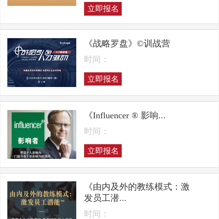
立即报名
《战略罗盘》©训战营
时间：
立即报名
《Influencer ® 影响...
时间：
立即报名
《由内及外的教练模式：激
发员工潜...
时间：