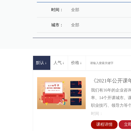
×
8月
筛选 >
时间：
全部
城市：
全部