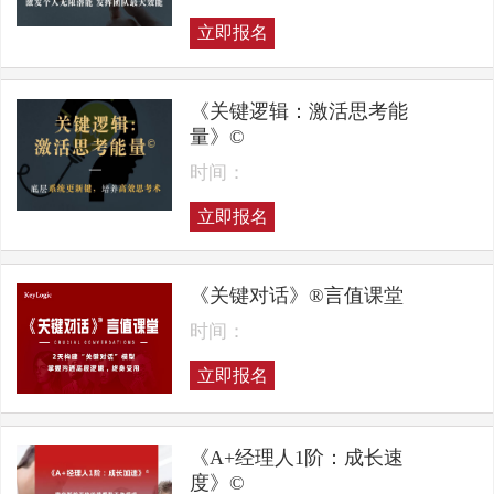
立即报名
《关键逻辑：激活思考能
量》©
时间：
立即报名
《关键对话》®言值课堂
时间：
立即报名
《A+经理人1阶：成长速
度》©