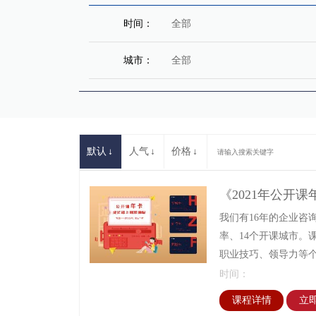
×
1月
筛选 >
时间：
全部
城市：
全部