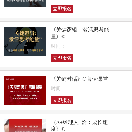
立即报名
《关键逻辑：激活思考能
量》©
时间：
立即报名
《关键对话》®言值课堂
时间：
立即报名
《A+经理人1阶：成长速
度》©