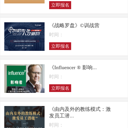
立即报名
《战略罗盘》©训战营
时间：
立即报名
《Influencer ® 影响...
时间：
立即报名
《由内及外的教练模式：激
发员工潜...
时间：