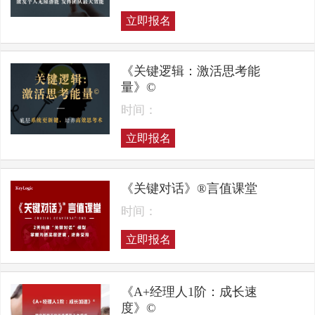
立即报名
《关键逻辑：激活思考能
量》©
时间：
立即报名
《关键对话》®言值课堂
时间：
立即报名
《A+经理人1阶：成长速
度》©