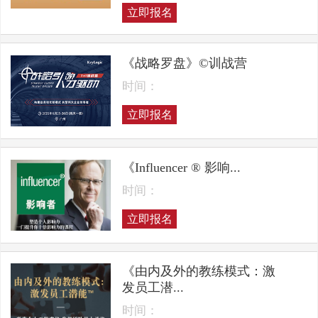
立即报名
《战略罗盘》©训战营
时间：
立即报名
《Influencer ® 影响...
时间：
立即报名
《由内及外的教练模式：激
发员工潜...
时间：