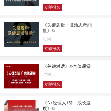
立即报名
《关键逻辑：激活思考能
量》©
时间：
立即报名
《关键对话》®言值课堂
时间：
立即报名
《A+经理人1阶：成长速
度》©