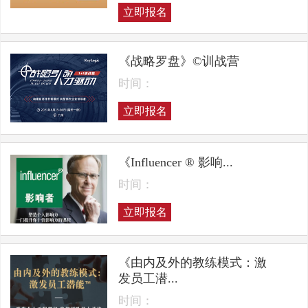
立即报名
《战略罗盘》©训战营
时间：
立即报名
《Influencer ® 影响...
时间：
立即报名
《由内及外的教练模式：激
发员工潜...
时间：