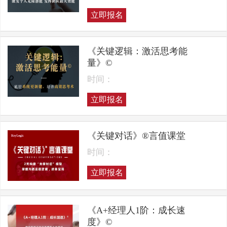
立即报名
《关键逻辑：激活思考能
量》©
时间：
立即报名
《关键对话》®言值课堂
时间：
立即报名
《A+经理人1阶：成长速
度》©