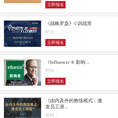
立即报名
《战略罗盘》©训战营
时间：
立即报名
《Influencer ® 影响...
时间：
立即报名
《由内及外的教练模式：激
发员工潜...
时间：