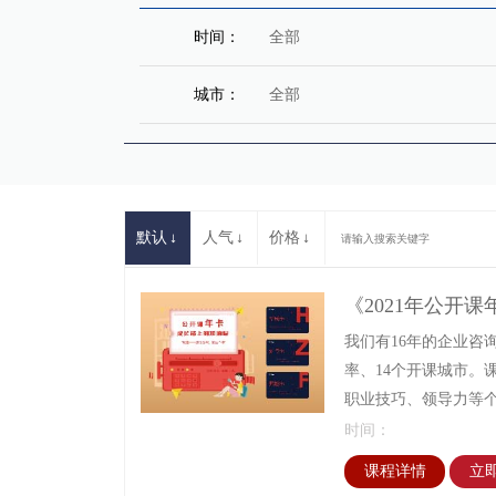
×
11月
筛选 >
时间：
全部
城市：
全部