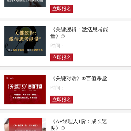
立即报名
《关键逻辑：激活思考能
量》©
时间：
立即报名
《关键对话》®言值课堂
时间：
立即报名
《A+经理人1阶：成长速
度》©