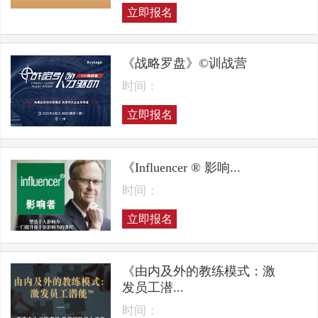
立即报名
《战略罗盘》©训战营
时间：
立即报名
《Influencer ® 影响...
时间：
立即报名
《由内及外的教练模式：激
发员工潜...
时间：