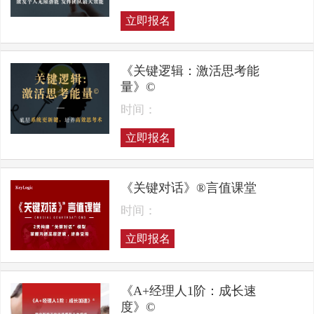
立即报名
《关键逻辑：激活思考能
量》©
时间：
立即报名
《关键对话》®言值课堂
时间：
立即报名
《A+经理人1阶：成长速
度》©