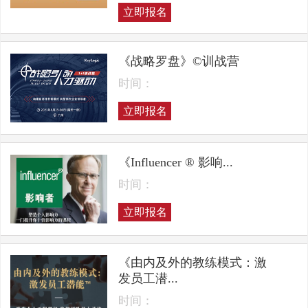
立即报名
《战略罗盘》©训战营
时间：
立即报名
《Influencer ® 影响...
时间：
立即报名
《由内及外的教练模式：激
发员工潜...
时间：