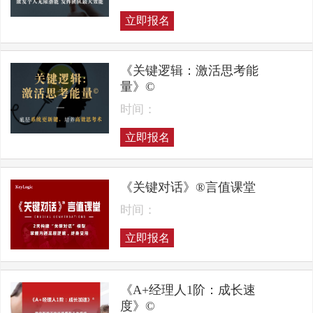
立即报名
《关键逻辑：激活思考能
量》©
时间：
立即报名
《关键对话》®言值课堂
时间：
立即报名
《A+经理人1阶：成长速
度》©