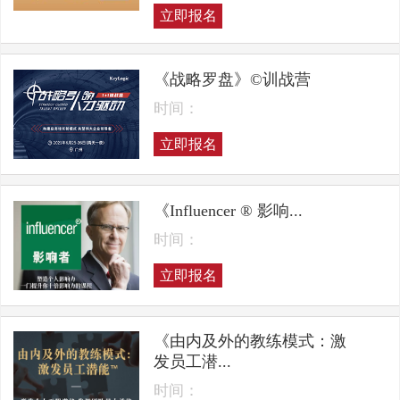
立即报名
《战略罗盘》©训战营
时间：
立即报名
《Influencer ® 影响...
时间：
立即报名
《由内及外的教练模式：激
发员工潜...
时间：