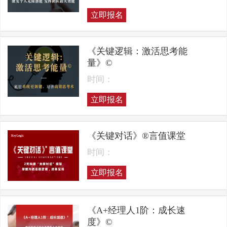
立即报名
《关键逻辑：激活思考能
量》©
时间：
立即报名
《关键对话》®言值课堂
时间：
立即报名
《A+经理人1阶：成长速
度》©