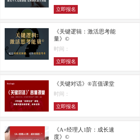
立即报名
《关键逻辑：激活思考能
量》©
时间：
立即报名
《关键对话》®言值课堂
时间：
立即报名
《A+经理人1阶：成长速
度》©