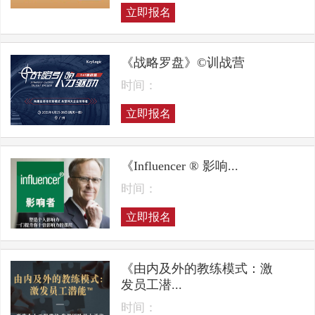
立即报名
《战略罗盘》©训战营
时间：
立即报名
《Influencer ® 影响...
时间：
立即报名
《由内及外的教练模式：激
发员工潜...
时间：