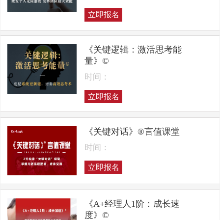
立即报名
《关键逻辑：激活思考能
量》©
时间：
立即报名
《关键对话》®言值课堂
时间：
立即报名
《A+经理人1阶：成长速
度》©