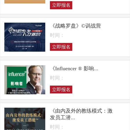
立即报名
《战略罗盘》©训战营
时间：
立即报名
《Influencer ® 影响...
时间：
立即报名
《由内及外的教练模式：激
发员工潜...
时间：