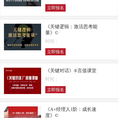
立即报名
《关键逻辑：激活思考能
量》©
时间：
立即报名
《关键对话》®言值课堂
时间：
立即报名
《A+经理人1阶：成长速
度》©