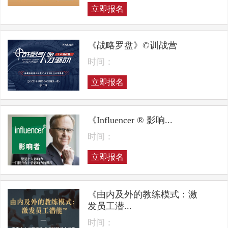
立即报名
《战略罗盘》©训战营
时间：
立即报名
《Influencer ® 影响...
时间：
立即报名
《由内及外的教练模式：激
发员工潜...
时间：