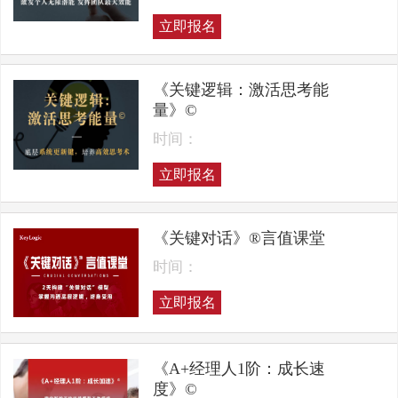
立即报名
《关键逻辑：激活思考能
量》©
时间：
立即报名
《关键对话》®言值课堂
时间：
立即报名
《A+经理人1阶：成长速
度》©