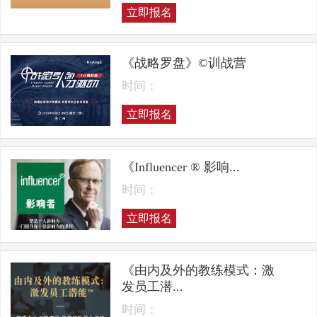
立即报名
《战略罗盘》©训战营
时间：
立即报名
《Influencer ® 影响...
时间：
立即报名
《由内及外的教练模式：激
发员工潜...
时间：