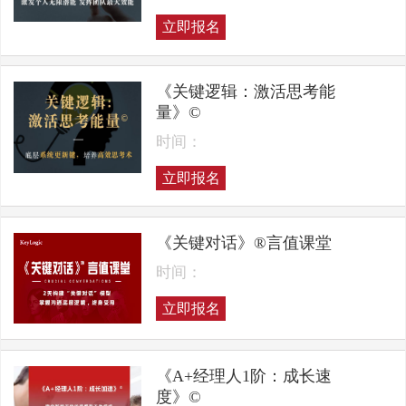
立即报名
《关键逻辑：激活思考能
量》©
时间：
立即报名
《关键对话》®言值课堂
时间：
立即报名
《A+经理人1阶：成长速
度》©