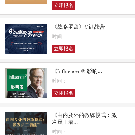
立即报名
《战略罗盘》©训战营
时间：
立即报名
《Influencer ® 影响...
时间：
立即报名
《由内及外的教练模式：激
发员工潜...
时间：