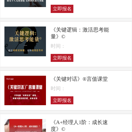
立即报名
《关键逻辑：激活思考能
量》©
时间：
立即报名
《关键对话》®言值课堂
时间：
立即报名
《A+经理人1阶：成长速
度》©