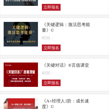
立即报名
《关键逻辑：激活思考能
量》©
时间：
立即报名
《关键对话》®言值课堂
时间：
立即报名
《A+经理人1阶：成长速
度》©