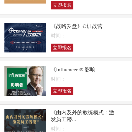
立即报名
《战略罗盘》©训战营
时间：
立即报名
《Influencer ® 影响...
时间：
立即报名
《由内及外的教练模式：激
发员工潜...
时间：