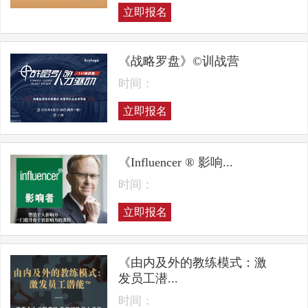
立即报名
《战略罗盘》©训战营
时间：
立即报名
《Influencer ® 影响...
时间：
立即报名
《由内及外的教练模式：激
发员工潜...
时间：