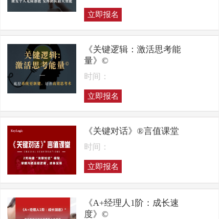
立即报名
《关键逻辑：激活思考能
量》©
时间：
立即报名
《关键对话》®言值课堂
时间：
立即报名
《A+经理人1阶：成长速
度》©