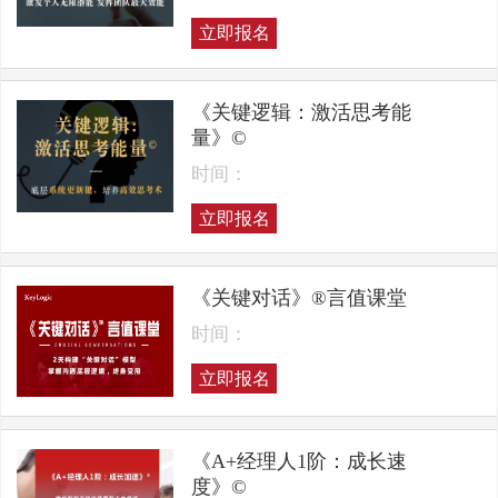
立即报名
《关键逻辑：激活思考能
量》©
时间：
立即报名
《关键对话》®言值课堂
时间：
立即报名
《A+经理人1阶：成长速
度》©