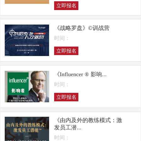
立即报名
《战略罗盘》©训战营
时间：
立即报名
《Influencer ® 影响...
时间：
立即报名
《由内及外的教练模式：激
发员工潜...
时间：