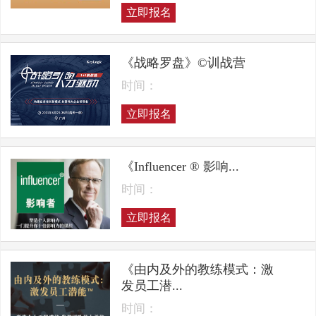
立即报名
《战略罗盘》©训战营
时间：
立即报名
《Influencer ® 影响...
时间：
立即报名
《由内及外的教练模式：激
发员工潜...
时间：