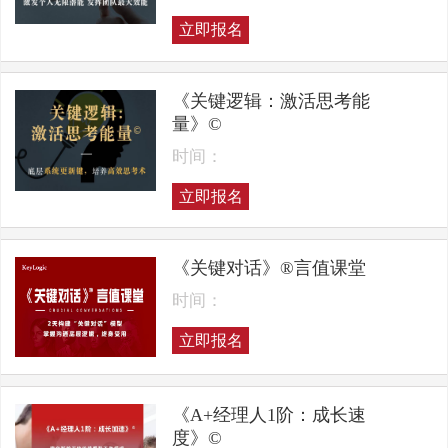
立即报名
《关键逻辑：激活思考能
量》©
时间：
立即报名
《关键对话》®言值课堂
时间：
立即报名
《A+经理人1阶：成长速
度》©