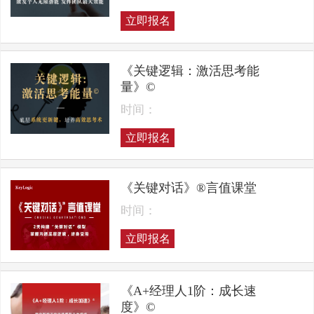
立即报名
《关键逻辑：激活思考能
量》©
时间：
立即报名
《关键对话》®言值课堂
时间：
立即报名
《A+经理人1阶：成长速
度》©