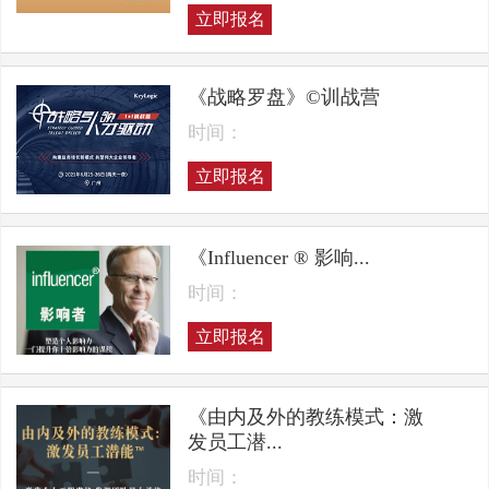
立即报名
《战略罗盘》©训战营
时间：
立即报名
《Influencer ® 影响...
时间：
立即报名
《由内及外的教练模式：激
发员工潜...
时间：