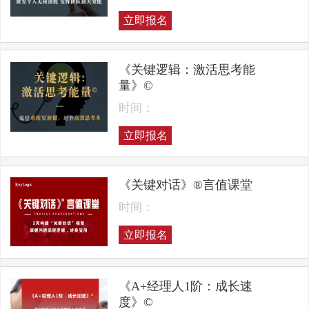
立即报名
《关键逻辑：激活思考能
量》©
时间：
立即报名
《关键对话》®言值课堂
时间：
立即报名
《A+经理人1阶：成长速
度》©