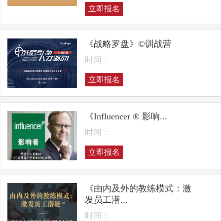
立即报名
《战略罗盘》©训战营
时间：
立即报名
《Influencer ® 影响...
时间：
立即报名
《由内及外的教练模式：激
发员工潜...
时间：