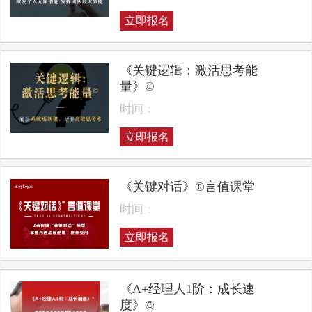
立即报名
《关键逻辑：激活思考能
量》©
时间：
立即报名
《关键对话》®言值课堂
时间：
立即报名
《A+经理人1阶：成长速
度》©