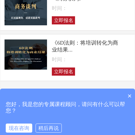
时间：
立即报名
《6D法则：将培训转化为商
业结果...
时间：
立即报名
×
上一页
下一页
您好，我是您的专属课程顾问，请问有什么可以帮
您？
现在咨询
稍后再说
Copyright © 2025 凯洛格咨询 ALL RIGHTS RESERVED
京ICP备