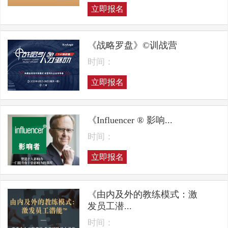
立即报名
《战略罗盘》©训战营
时间：
立即报名
《Influencer ® 影响...
时间：
立即报名
《由内及外的教练模式：激
发员工潜...
时间：