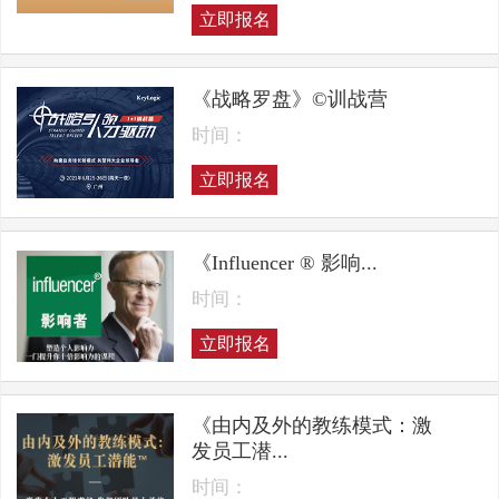
立即报名
《战略罗盘》©训战营
时间：
立即报名
《Influencer ® 影响...
时间：
立即报名
《由内及外的教练模式：激
发员工潜...
时间：