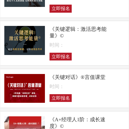
立即报名
《关键逻辑：激活思考能
量》©
时间：
立即报名
《关键对话》®言值课堂
时间：
立即报名
《A+经理人1阶：成长速
度》©