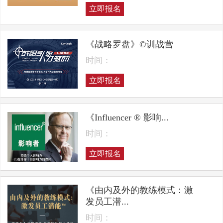
立即报名
《战略罗盘》©训战营
时间：
立即报名
《Influencer ® 影响...
时间：
立即报名
《由内及外的教练模式：激
发员工潜...
时间：