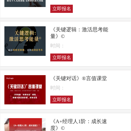
立即报名
《关键逻辑：激活思考能
量》©
时间：
立即报名
《关键对话》®言值课堂
时间：
立即报名
《A+经理人1阶：成长速
度》©