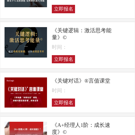
立即报名
《关键逻辑：激活思考能
量》©
时间：
立即报名
《关键对话》®言值课堂
时间：
立即报名
《A+经理人1阶：成长速
度》©