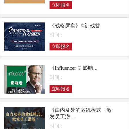
立即报名
《战略罗盘》©训战营
时间：
立即报名
《Influencer ® 影响...
时间：
立即报名
《由内及外的教练模式：激
发员工潜...
时间：