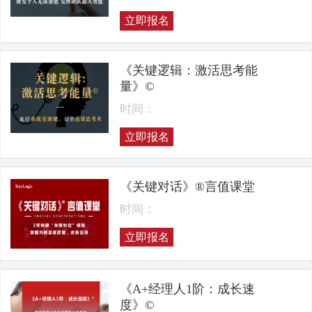
立即报名
《关键逻辑：激活思考能
量》©
时间：
立即报名
《关键对话》®言值课堂
时间：
立即报名
《A+经理人1阶：成长速
度》©