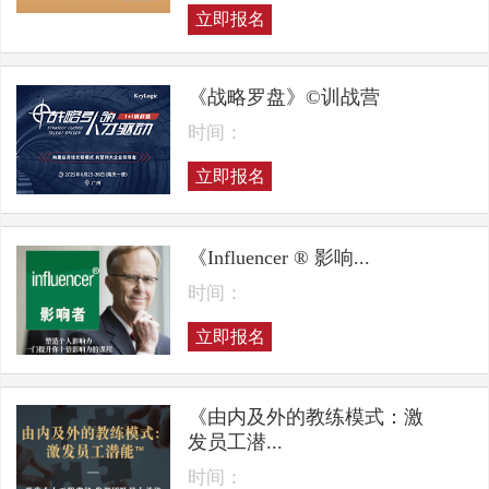
立即报名
《战略罗盘》©训战营
时间：
立即报名
《Influencer ® 影响...
时间：
立即报名
《由内及外的教练模式：激
发员工潜...
时间：