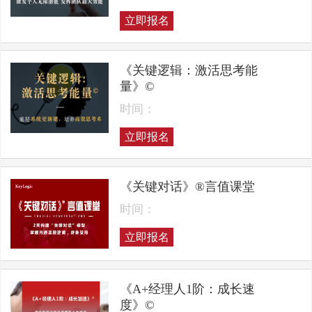
立即报名
《关键逻辑：激活思考能
量》©
时间：
立即报名
《关键对话》®言值课堂
时间：
立即报名
《A+经理人1阶：成长速
度》©