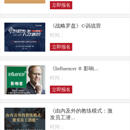
立即报名
《战略罗盘》©训战营
时间：
立即报名
《Influencer ® 影响...
时间：
立即报名
《由内及外的教练模式：激
发员工潜...
时间：