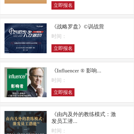
立即报名
《战略罗盘》©训战营
时间：
立即报名
《Influencer ® 影响...
时间：
立即报名
《由内及外的教练模式：激
发员工潜...
时间：