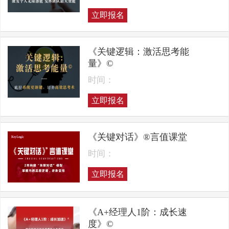
立即报名
《关键逻辑：激活思考能
量》©
时间：
立即报名
《关键对话》®言值课堂
时间：
立即报名
《A+经理人1阶：成长速
度》©