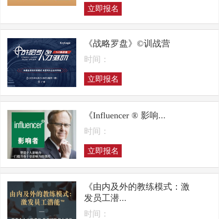
立即报名
《战略罗盘》©训战营
时间：
立即报名
《Influencer ® 影响...
时间：
立即报名
《由内及外的教练模式：激
发员工潜...
时间：