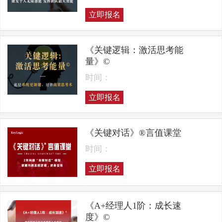
立即报名
《关键逻辑：激活思考能
量》©
时间：
立即报名
《关键对话》®言值课堂
时间：
立即报名
《A+经理人1阶：成长速
度》©