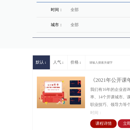
×
1月
筛选 >
时间：
全部
城市：
全部