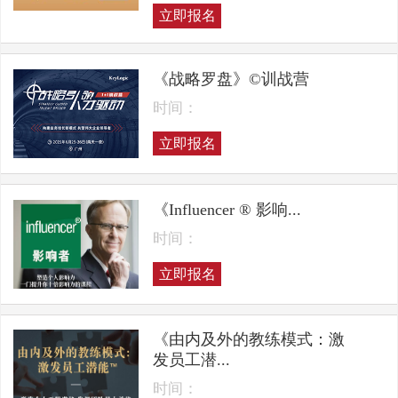
立即报名
《战略罗盘》©训战营
时间：
立即报名
《Influencer ® 影响...
时间：
立即报名
《由内及外的教练模式：激
发员工潜...
时间：