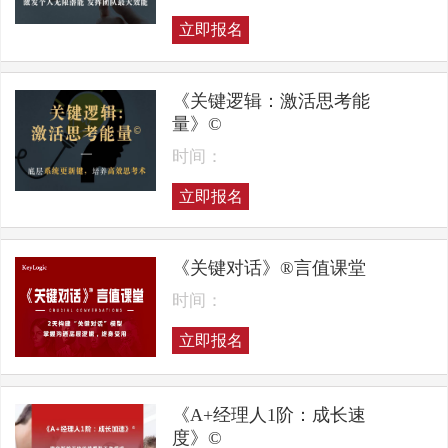
立即报名
《关键逻辑：激活思考能
量》©
时间：
立即报名
《关键对话》®言值课堂
时间：
立即报名
《A+经理人1阶：成长速
度》©