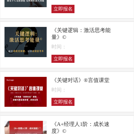
立即报名
《关键逻辑：激活思考能
量》©
时间：
立即报名
《关键对话》®言值课堂
时间：
立即报名
《A+经理人1阶：成长速
度》©