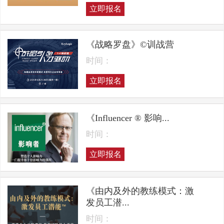
立即报名
《战略罗盘》©训战营
时间：
立即报名
《Influencer ® 影响...
时间：
立即报名
《由内及外的教练模式：激
发员工潜...
时间：