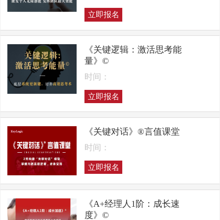
立即报名
《关键逻辑：激活思考能
量》©
时间：
立即报名
《关键对话》®言值课堂
时间：
立即报名
《A+经理人1阶：成长速
度》©