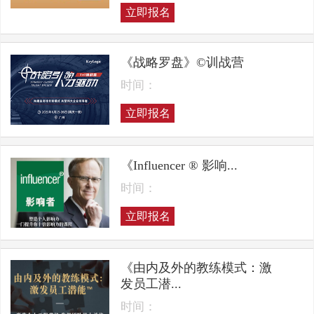
立即报名
《战略罗盘》©训战营
时间：
立即报名
《Influencer ® 影响...
时间：
立即报名
《由内及外的教练模式：激
发员工潜...
时间：