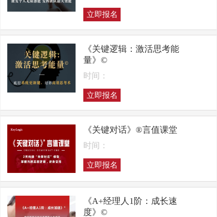
立即报名
《关键逻辑：激活思考能
量》©
时间：
立即报名
《关键对话》®言值课堂
时间：
立即报名
《A+经理人1阶：成长速
度》©