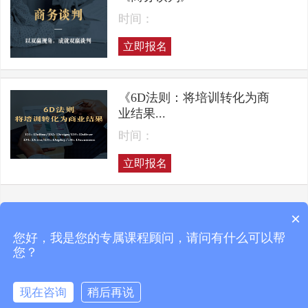
时间：
立即报名
《6D法则：将培训转化为商
业结果...
时间：
立即报名
×
上一页
下一页
您好，我是您的专属课程顾问，请问有什么可以帮
您？
现在咨询
稍后再说
Copyright © 2025 凯洛格咨询 ALL RIGHTS RESERVED
京ICP备