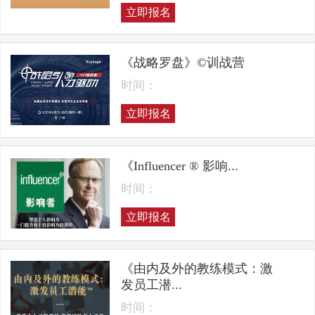
立即报名
《战略罗盘》©训战营
时间：
立即报名
《Influencer ® 影响...
时间：
立即报名
《由内及外的教练模式：激
发员工潜...
时间：