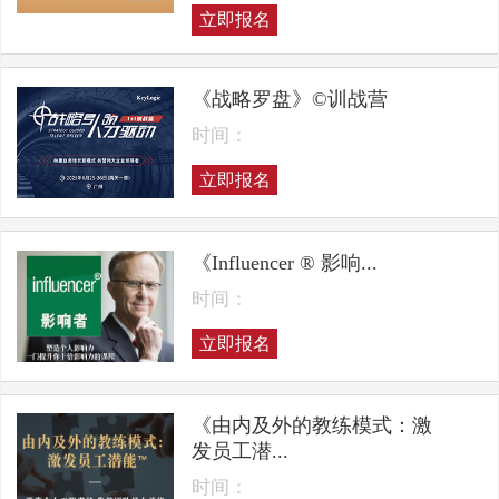
立即报名
《战略罗盘》©训战营
时间：
立即报名
《Influencer ® 影响...
时间：
立即报名
《由内及外的教练模式：激
发员工潜...
时间：