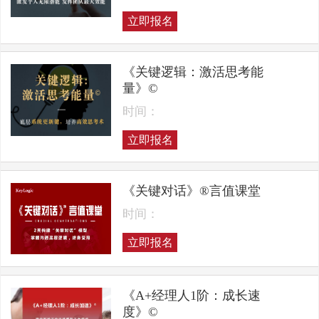
立即报名
《关键逻辑：激活思考能
量》©
时间：
立即报名
《关键对话》®言值课堂
时间：
立即报名
《A+经理人1阶：成长速
度》©