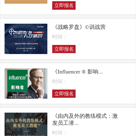
立即报名
《战略罗盘》©训战营
时间：
立即报名
《Influencer ® 影响...
时间：
立即报名
《由内及外的教练模式：激
发员工潜...
时间：