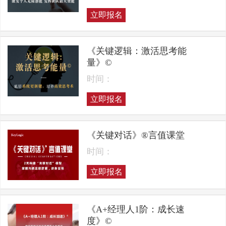
立即报名
《关键逻辑：激活思考能
量》©
时间：
立即报名
《关键对话》®言值课堂
时间：
立即报名
《A+经理人1阶：成长速
度》©