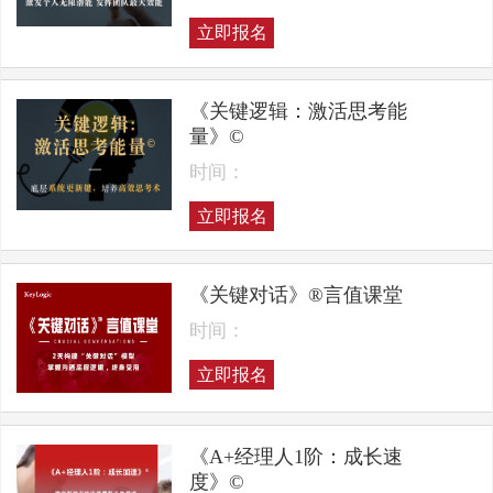
立即报名
《关键逻辑：激活思考能
量》©
时间：
立即报名
《关键对话》®言值课堂
时间：
立即报名
《A+经理人1阶：成长速
度》©