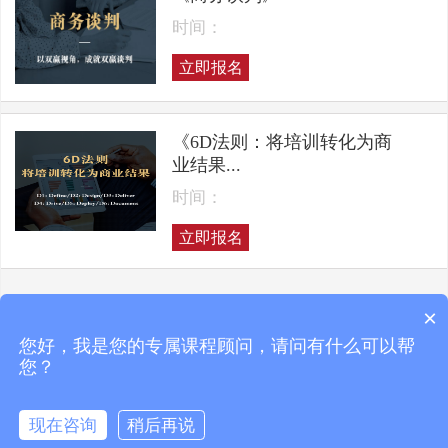
时间：
立即报名
《6D法则：将培训转化为商
业结果...
时间：
立即报名
×
上一页
下一页
您好，我是您的专属课程顾问，请问有什么可以帮
您？
现在咨询
稍后再说
Copyright © 2025 凯洛格咨询 ALL RIGHTS RESERVED
京ICP备