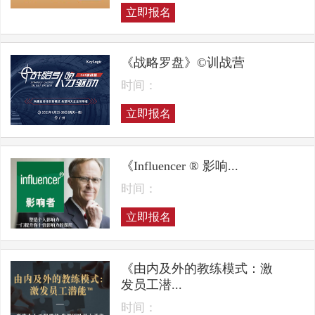
立即报名
《战略罗盘》©训战营
时间：
立即报名
《Influencer ® 影响...
时间：
立即报名
《由内及外的教练模式：激
发员工潜...
时间：