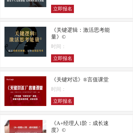
立即报名
《关键逻辑：激活思考能
量》©
时间：
立即报名
《关键对话》®言值课堂
时间：
立即报名
《A+经理人1阶：成长速
度》©