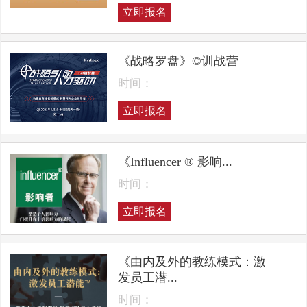
立即报名
《战略罗盘》©训战营
时间：
立即报名
《Influencer ® 影响...
时间：
立即报名
《由内及外的教练模式：激
发员工潜...
时间：