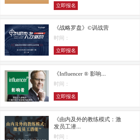
立即报名
《战略罗盘》©训战营
时间：
立即报名
《Influencer ® 影响...
时间：
立即报名
《由内及外的教练模式：激
发员工潜...
时间：