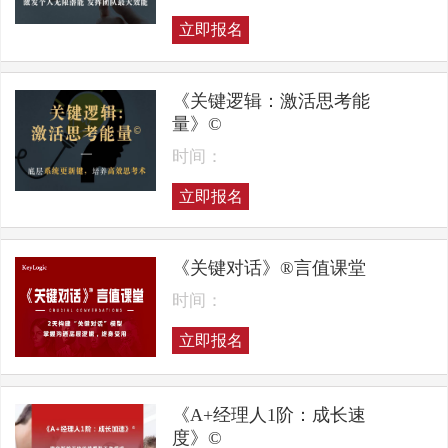
立即报名
《关键逻辑：激活思考能
量》©
时间：
立即报名
《关键对话》®言值课堂
时间：
立即报名
《A+经理人1阶：成长速
度》©