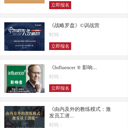
立即报名
《战略罗盘》©训战营
时间：
立即报名
《Influencer ® 影响...
时间：
立即报名
《由内及外的教练模式：激
发员工潜...
时间：