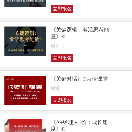
立即报名
《关键逻辑：激活思考能
量》©
时间：
立即报名
《关键对话》®言值课堂
时间：
立即报名
《A+经理人1阶：成长速
度》©