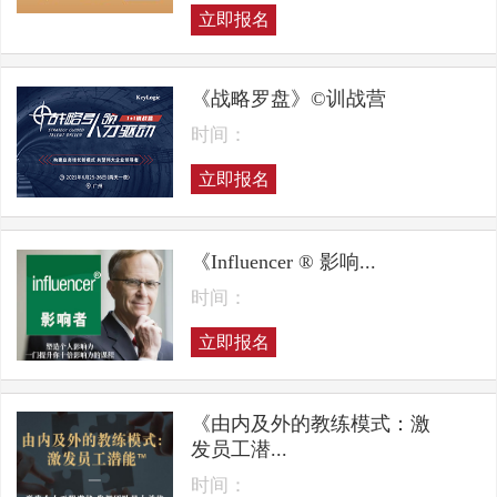
立即报名
《战略罗盘》©训战营
时间：
立即报名
《Influencer ® 影响...
时间：
立即报名
《由内及外的教练模式：激
发员工潜...
时间：