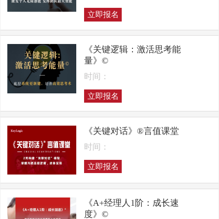
立即报名
《关键逻辑：激活思考能
量》©
时间：
立即报名
《关键对话》®言值课堂
时间：
立即报名
《A+经理人1阶：成长速
度》©