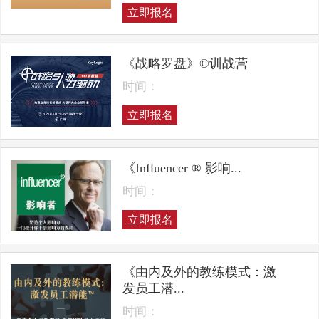
立即报名
《战略罗盘》©训战营
时间：
立即报名
《Influencer ® 影响...
时间：
立即报名
《由内及外的教练模式：激
发员工潜...
时间：