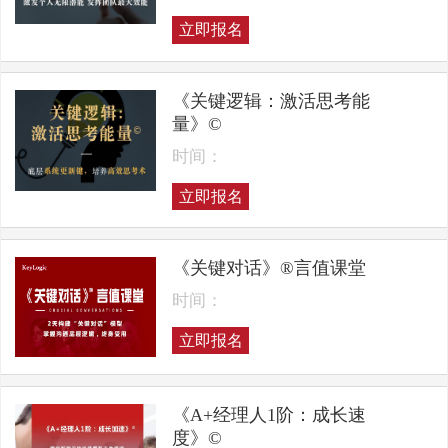
立即报名
《关键逻辑：激活思考能
量》©
时间：
立即报名
《关键对话》®言值课堂
时间：
立即报名
《A+经理人1阶：成长速
度》©