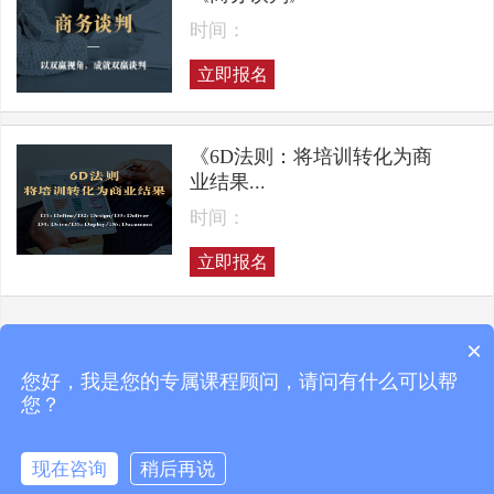
时间：
立即报名
《6D法则：将培训转化为商
业结果...
时间：
立即报名
×
上一页
下一页
您好，我是您的专属课程顾问，请问有什么可以帮
您？
现在咨询
稍后再说
Copyright © 2025 凯洛格咨询 ALL RIGHTS RESERVED
京ICP备