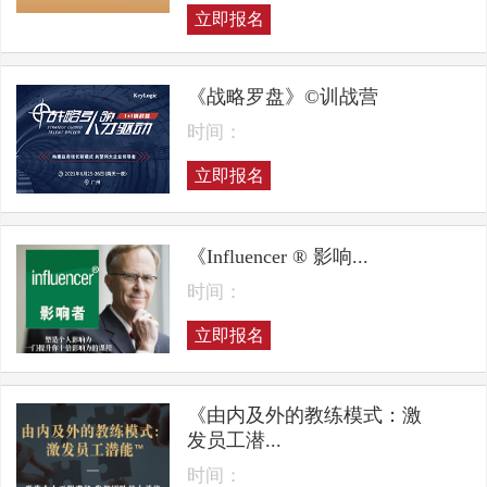
立即报名
《战略罗盘》©训战营
时间：
立即报名
《Influencer ® 影响...
时间：
立即报名
《由内及外的教练模式：激
发员工潜...
时间：