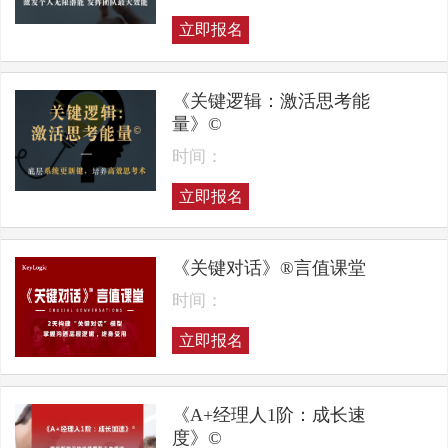
立即报名
《关键逻辑：激活思考能
量》©
时间：
立即报名
《关键对话》®言值课堂
时间：
立即报名
《A+经理人1阶：成长速
度》©