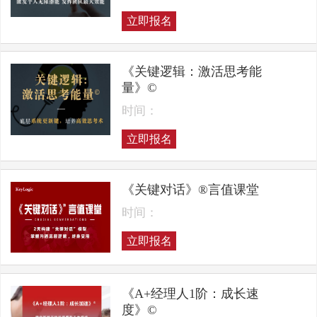
立即报名
《关键逻辑：激活思考能
量》©
时间：
立即报名
《关键对话》®言值课堂
时间：
立即报名
《A+经理人1阶：成长速
度》©