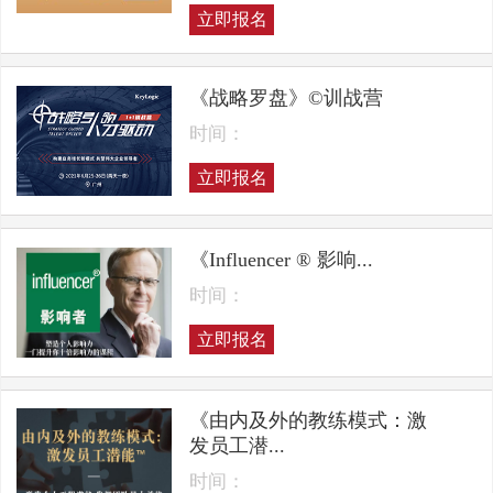
立即报名
《战略罗盘》©训战营
时间：
立即报名
《Influencer ® 影响...
时间：
立即报名
《由内及外的教练模式：激
发员工潜...
时间：