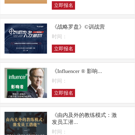
立即报名
《战略罗盘》©训战营
时间：
立即报名
《Influencer ® 影响...
时间：
立即报名
《由内及外的教练模式：激
发员工潜...
时间：