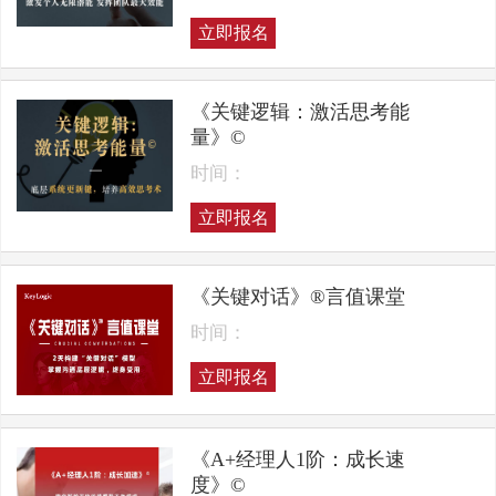
立即报名
《关键逻辑：激活思考能
量》©
时间：
立即报名
《关键对话》®言值课堂
时间：
立即报名
《A+经理人1阶：成长速
度》©